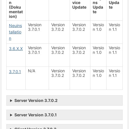
n
vice
ns
Upda
(Doku
Update
Upda
te
mentat
te
ion)
Version
Version
Version
Versio
Versio
Neuins
3.7.0.1
3.7.0.2
3.7.0.2
n 1.0
n 1.1
tallatio
n
Version
Version
Version
Versio
Versio
3.6.X.X
3.7.0.1
3.7.0.2
3.7.0.2
n 1.0
n 1.1
N/A
Version
Version
Versio
Versio
3.7.0.1
3.7.0.2
3.7.0.2
n 1.0
n 1.1
Server Version 3.7.0.2
Server Version 3.7.0.1