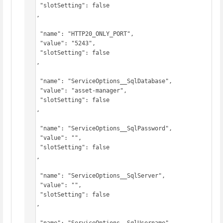
    "slotSetting": false

  },

  {

    "name": "HTTP20_ONLY_PORT",

    "value": "5243",

    "slotSetting": false

  },

  {

    "name": "ServiceOptions__SqlDatabase",

    "value": "asset-manager",

    "slotSetting": false

  },

  {

    "name": "ServiceOptions__SqlPassword",

    "value": "",

    "slotSetting": false

  },

  {

    "name": "ServiceOptions__SqlServer",

    "value": "",

    "slotSetting": false

  },

  {

    "name": "ServiceOptions__SqlUsername",
