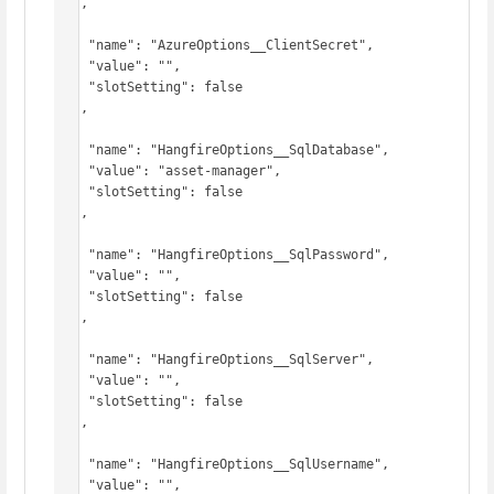
  },

  {

    "name": "AzureOptions__ClientSecret",

    "value": "",

    "slotSetting": false

  },

  {

    "name": "HangfireOptions__SqlDatabase",

    "value": "asset-manager",

    "slotSetting": false

  },

  {

    "name": "HangfireOptions__SqlPassword",

    "value": "",

    "slotSetting": false

  },

  {

    "name": "HangfireOptions__SqlServer",

    "value": "",

    "slotSetting": false

  },

  {

    "name": "HangfireOptions__SqlUsername",

    "value": "",
