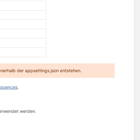
nnerhalb der appsettings.json entstehen.
equences
.
verwendet werden.