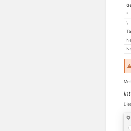
Ge
"
\
Ta
Ne
Ne
Meh
In
Die