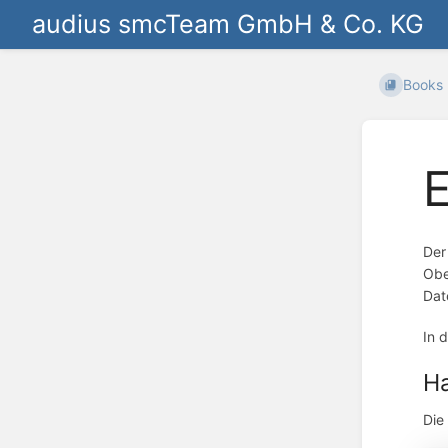
audius smcTeam GmbH & Co. KG
Books
E
Der
Obe
Dat
In 
H
Die