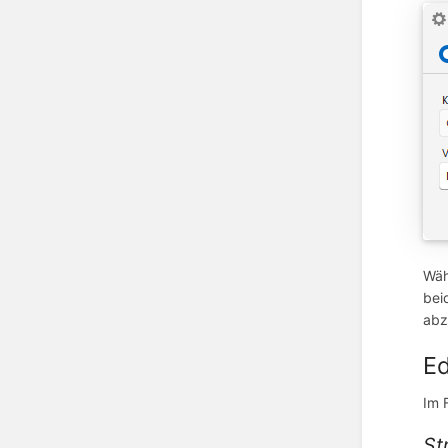
Wäh
bei
abz
Ed
Im 
St