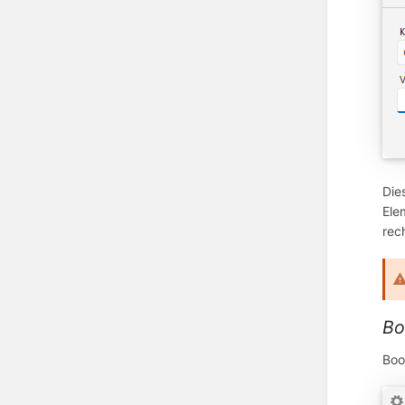
Die
Ele
rec
Bo
Boo