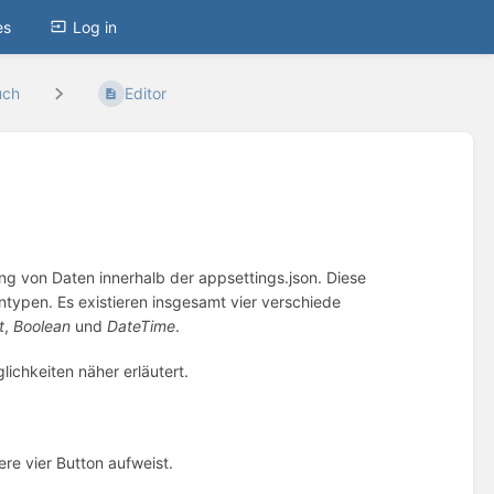
es
Log in
uch
Editor
ung von Daten innerhalb der appsettings.json. Diese
typen. Es existieren insgesamt vier verschiede
t
,
Boolean
und
DateTime
.
ichkeiten näher erläutert.
re vier Button aufweist.