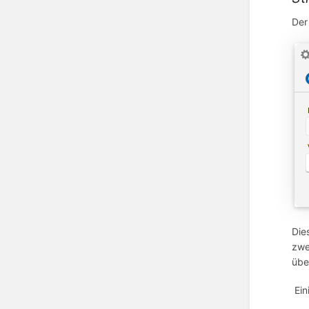
Der
Die
zwe
übe
Ein