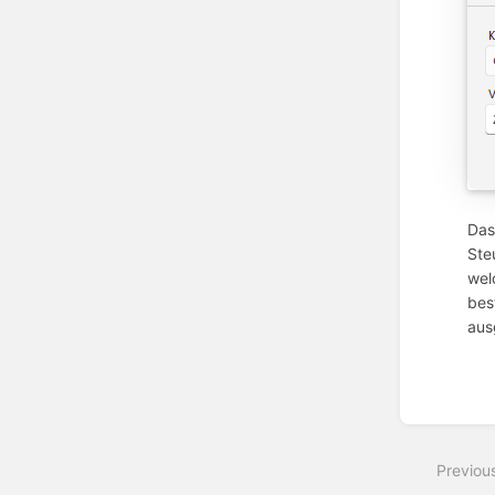
Das
Ste
wel
bes
aus
Enter
section
select
Previou
mode